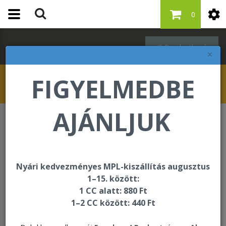
0
Bejelentkezés
×
FIGYELMEDBE
AJÁNLJUK
Forever F.I.T.
Vital⁵
Vital⁵
Nyári kedvezményes MPL-kiszállítás augusztus
1–15. között:
A Vital 5 füzet itt megtekinthető, letölthető >>>
1 CC alatt: 880 Ft
1–2 CC között: 440 Ft