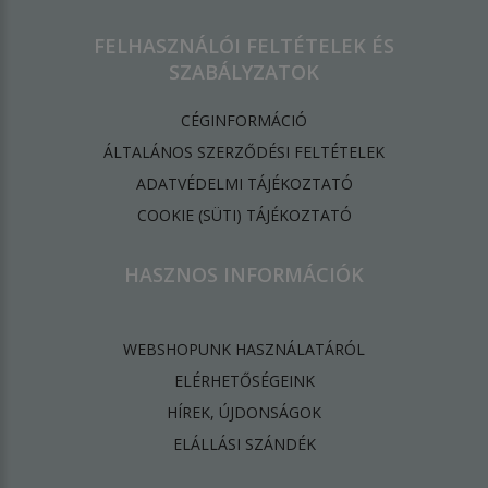
FELHASZNÁLÓI FELTÉTELEK ÉS
SZABÁLYZATOK
CÉGINFORMÁCIÓ
ÁLTALÁNOS SZERZŐDÉSI FELTÉTELEK
ADATVÉDELMI TÁJÉKOZTATÓ
​COOKIE (SÜTI) TÁJÉKOZTATÓ
HASZNOS INFORMÁCIÓK
WEBSHOPUNK HASZNÁLATÁRÓL
ELÉRHETŐSÉGEINK
HÍREK, ÚJDONSÁGOK
ELÁLLÁSI SZÁNDÉK