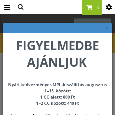
0
Bejelentkezés
×
FIGYELMEDBE
AJÁNLJUK
Forever F.I.T.
Vital⁵
Vital⁵
Nyári kedvezményes MPL-kiszállítás augusztus
1–15. között:
A Vital 5 füzet itt megtekinthető, letölthető >>>
1 CC alatt: 880 Ft
1–2 CC között: 440 Ft