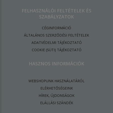
FELHASZNÁLÓI FELTÉTELEK ÉS
SZABÁLYZATOK
CÉGINFORMÁCIÓ
ÁLTALÁNOS SZERZŐDÉSI FELTÉTELEK
ADATVÉDELMI TÁJÉKOZTATÓ
​COOKIE (SÜTI) TÁJÉKOZTATÓ
HASZNOS INFORMÁCIÓK
WEBSHOPUNK HASZNÁLATÁRÓL
ELÉRHETŐSÉGEINK
HÍREK, ÚJDONSÁGOK
ELÁLLÁSI SZÁNDÉK