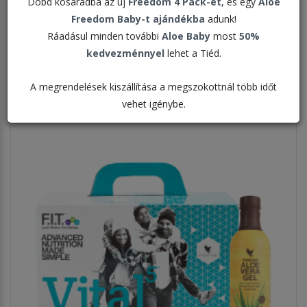
Dobd kosaradba az új
Freedom 4 Pack-et
, és egy
Aloe
Rendezés:
Freedom Baby-t ajándékba
adunk!
Ráadásul minden további
Aloe Baby
most
50%
Megjelenítve:
kedvezménnyel
lehet a Tiéd.
A megrendelések kiszállítása a megszokottnál több időt
vehet igénybe.