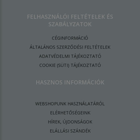
FELHASZNÁLÓI FELTÉTELEK ÉS
SZABÁLYZATOK
CÉGINFORMÁCIÓ
ÁLTALÁNOS SZERZŐDÉSI FELTÉTELEK
ADATVÉDELMI TÁJÉKOZTATÓ
​COOKIE (SÜTI) TÁJÉKOZTATÓ
HASZNOS INFORMÁCIÓK
WEBSHOPUNK HASZNÁLATÁRÓL
ELÉRHETŐSÉGEINK
HÍREK, ÚJDONSÁGOK
ELÁLLÁSI SZÁNDÉK