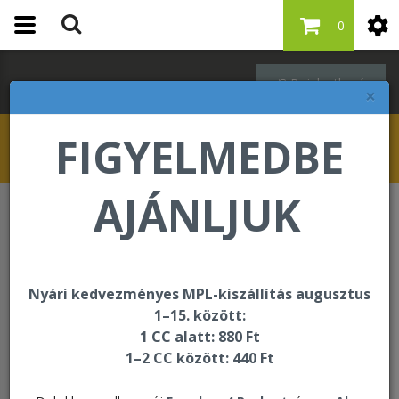
0
Bejelentkezés
×
FIGYELMEDBE
AJÁNLJUK
Lendületes életmód
C9 Aloe Vera Gel - Ultra Vanilla
Nyári kedvezményes MPL-kiszállítás augusztus
1–15. között:
1 CC alatt: 880 Ft
1–2 CC között: 440 Ft