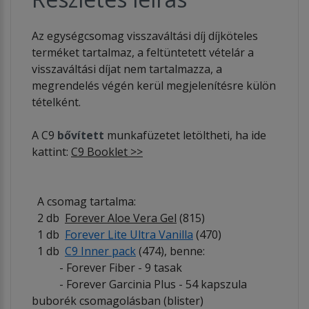
Az egységcsomag visszaváltási díj díjköteles
terméket tartalmaz, a feltüntetett vételár a
visszaváltási díjat nem tartalmazza, a
megrendelés végén kerül megjelenítésre külön
tételként.
A C9
bővített
munkafüzetet letöltheti, ha ide
kattint:
C9 Booklet >>
A csomag tartalma:
2 db
Forever Aloe Vera Gel
(815)
1 db
Forever Lite Ultra Vanilla
(470)
1 db
C9 Inner pack
(474), benne:
- Forever Fiber - 9 tasak
- Forever Garcinia Plus - 54 kapszula
buborék csomagolásban (blister)