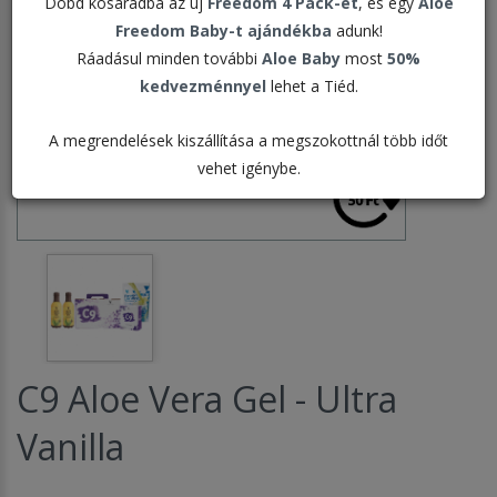
Dobd kosaradba az új
Freedom 4 Pack-et
, és egy
Aloe
Freedom Baby-t ajándékba
adunk!
Ráadásul minden további
Aloe Baby
most
50%
kedvezménnyel
lehet a Tiéd.
A megrendelések kiszállítása a megszokottnál több időt
vehet igénybe.
C9 Aloe Vera Gel - Ultra
Vanilla